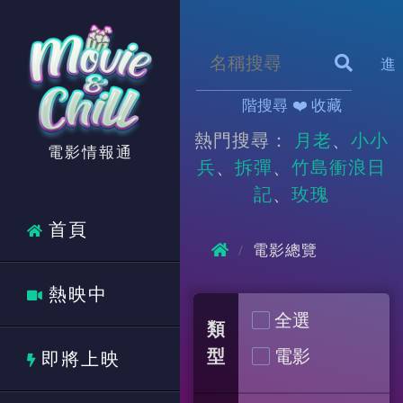
進
階搜尋
❤️ 收藏
熱門搜尋：
月老
小小
電影情報通
兵
拆彈
竹島衝浪日
記
玫瑰
首頁
電影總覽
熱映中
全選
類
型
電影
即將上映