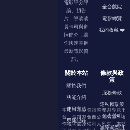
電影評分評
全台戲院
論、預告
電影總覽
片、導演演
員卡司與劇
我的收藏 ❤️
情簡介，讓
你快速掌握
最新電影資
訊。
關於本站
條款與政
策
關於我們
服務條款
功能介紹
隱私權政策
使用方法
本站為電影資訊整理與導覽平
免責聲明
台，資料整合自公開來源，著
更新紀錄
作權均屬原權利人所有，本站
無障礙聲明