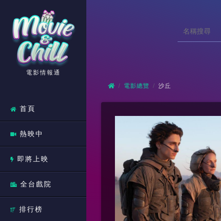
電影情報通
電影總覽
沙丘
首頁
熱映中
即將上映
全台戲院
排行榜