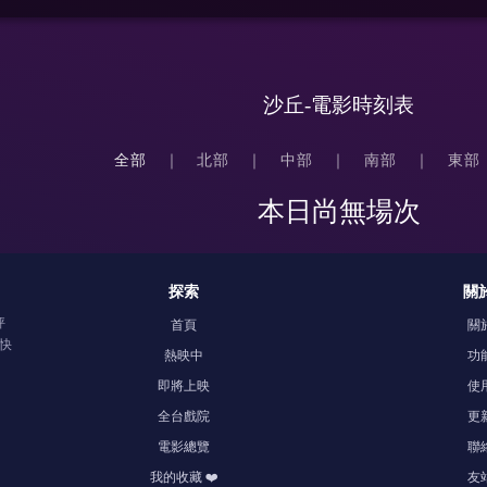
沙丘-電影時刻表
全部
北部
中部
南部
東部
本日尚無場次
探索
關
評
首頁
關
快
熱映中
功
即將上映
使
全台戲院
更
電影總覽
聯
我的收藏 ❤️
友