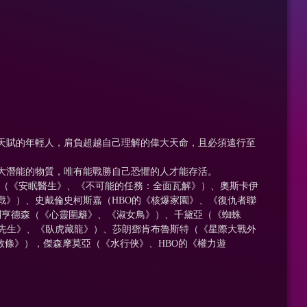
天賦的年輕人，肩負超越自己理解的偉大天命，且必須遠行至
大潛能的物質，唯有能戰勝自己恐懼的人才能存活。
（《安眠醫生》、《不可能的任務：全面瓦解》）、奧斯卡伊
戰》）、史戴倫史柯斯嘉（HBO的《核爆家園》、《復仇者聯
利亨德森（《心靈圍籬》、《淑女鳥》）、千黛亞（《蜘蛛
龍先生》、《臥虎藏龍》）、莎朗鄧肯布魯斯特（《星際大戰外
客教條》），傑森摩莫亞（《水行俠》、HBO的《權力遊