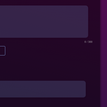
0
/ 300