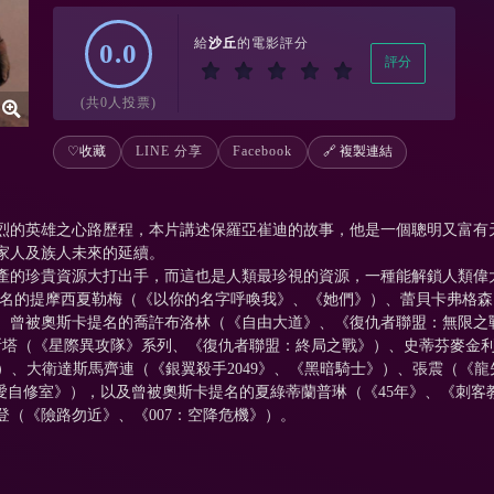
給
沙丘
的電影評分
0.0
評分
(共0人投票)
♡
收藏
LINE 分享
Facebook
🔗 複製連結
烈的英雄之心路歷程，本片講述保羅亞崔迪的故事，他是一個聰明又富有
家人及族人未來的延續。
產的珍貴資源大打出手，而這也是人類最珍視的資源，一種能解鎖人類偉
名的提摩西夏勒梅（《以你的名字呼喚我》、《她們》）、蕾貝卡弗格森
、曾被奧斯卡提名的喬許布洛林（《自由大道》、《復仇者聯盟：無限之
斯塔（《星際異攻隊》系列、《復仇者聯盟：終局之戰》）、史蒂芬麥金
》）、大衛達斯馬齊連（《銀翼殺手2049》、《黑暗騎士》）、張震（《
的《性愛自修室》），以及曾被奧斯卡提名的夏綠蒂蘭普琳（《45年》、《刺
（《險路勿近》、《007：空降危機》）。