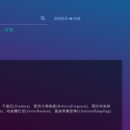
進階搜尋
❤️ 收藏
記
玫瑰
)、千黛亞(Zendaya)、蕾貝卡弗格森(RebeccaFerguson)、喬許布洛林
a)、哈維爾巴登(JavierBardem)、夏綠蒂蘭普琳(CharlotteRampling)、