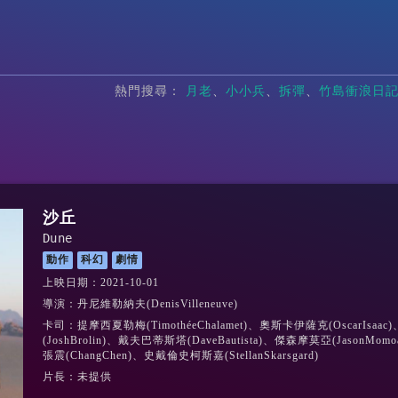
熱門搜尋：
月老
小小兵
拆彈
竹島衝浪日
沙丘
Dune
動作
科幻
劇情
上映日期：2021-10-01
導演：丹尼維勒納夫(DenisVilleneuve)
卡司：提摩西夏勒梅(TimothéeChalamet)、奧斯卡伊薩克(OscarIsaac
(JoshBrolin)、戴夫巴蒂斯塔(DaveBautista)、傑森摩莫亞(JasonMomo
張震(ChangChen)、史戴倫史柯斯嘉(StellanSkarsgard)
片長：未提供