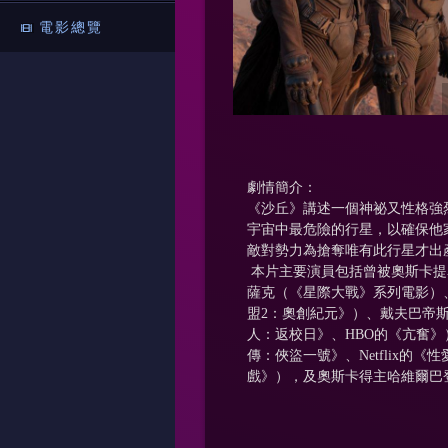
電影總覽
劇情簡介：
《沙丘》講述一個神祕又性格強
宇宙中最危險的行星，以確保他
敵對勢力為搶奪唯有此行星才出
本片主要演員包括曾被奧斯卡提
薩克（《星際大戰》系列電影）
盟2：奧創紀元》）、戴夫巴帝
人：返校日》、HBO的《亢奮
傳：俠盜一號》、Netflix
戲》），及奧斯卡得主哈維爾巴登