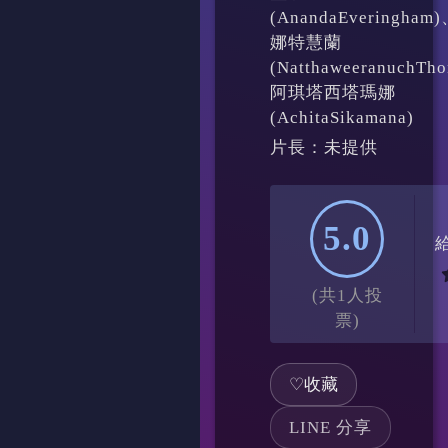
(AnandaEveringham
娜特慧蘭
(NatthaweeranuchTh
阿琪塔西塔瑪娜
(AchitaSikamana)
片長：未提供
5.0
(共1人投
票)
♡
收藏
LINE 分享