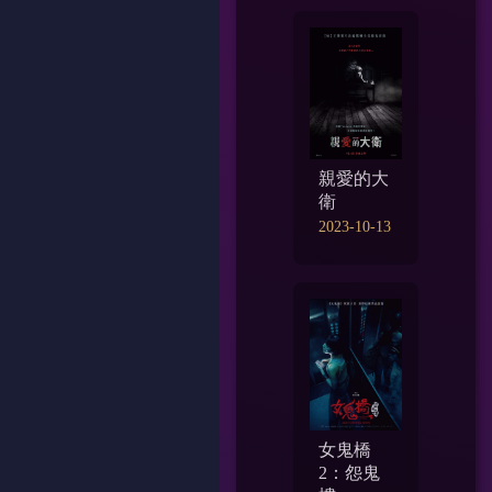
親愛的大
衛
2023-10-13
女鬼橋
2：怨鬼