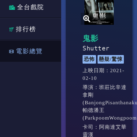
全台戲院
排行榜
鬼影
Shutter
電影總覽
恐怖
懸疑/驚悚
上映日期：2021-
02-10
導演：班莊比辛達
拿剛
(BanjongPisanthana
帕德潘王
(ParkpoomWongpoom
卡司：阿南達艾華
靈漢