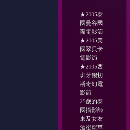
★2005泰
國曼谷國
際電影節
★2005美
國翠貝卡
電影節
★2005西
班牙錫切
斯奇幻電
影節
25歲的泰
國攝影師
東及女友
酒後駕車