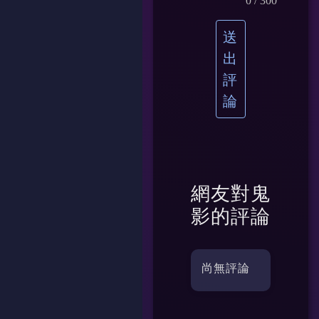
0
/ 300
送
出
評
論
網友對
鬼
影
的評論
尚無評論