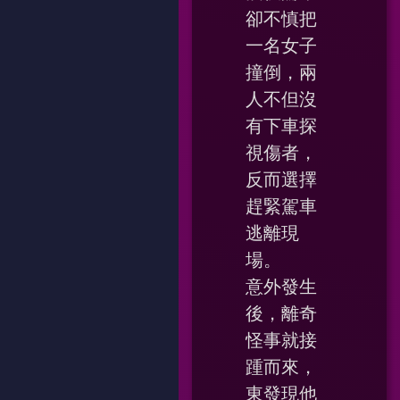
卻不慎把
一名女子
撞倒，兩
人不但沒
有下車探
視傷者，
反而選擇
趕緊駕車
逃離現
場。
意外發生
後，離奇
怪事就接
踵而來，
東發現他