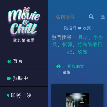
進
階搜尋
❤️ 收藏
熱門搜尋：
月老
小小
電影情報通
兵
拆彈
竹島衝浪日
記
玫瑰
首頁
電影總覽
鬼影
熱映中
即將上映