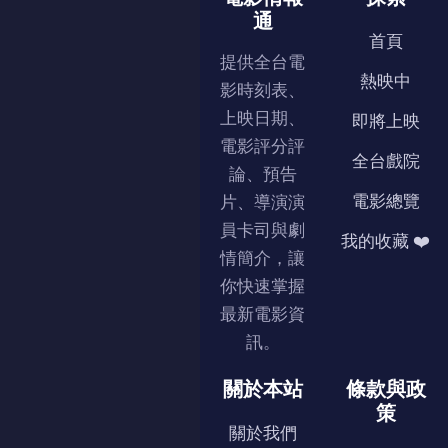
通
首頁
提供全台電
熱映中
影時刻表、
上映日期、
即將上映
電影評分評
全台戲院
論、預告
電影總覽
片、導演演
員卡司與劇
我的收藏 ❤️
情簡介，讓
你快速掌握
最新電影資
訊。
關於本站
條款與政
策
關於我們