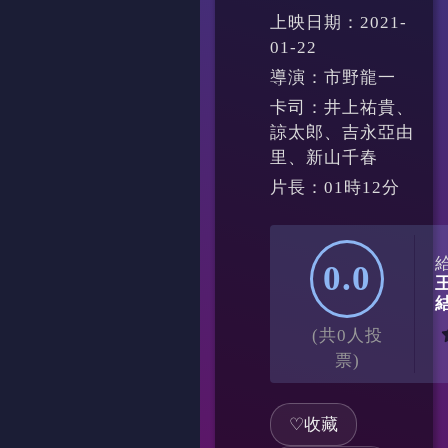
上映日期：2021-
01-22
導演：市野龍一
卡司：井上祐貴、
諒太郎、吉永亞由
里、新山千春
片長：01時12分
0.0
(共0人投
票)
♡
收藏