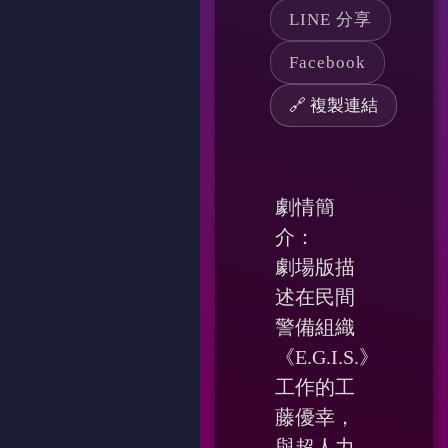
LINE 分享
Facebook
🔗 複製連結
劇情簡
介：
劇場版描
述在民間
警備組織
《E.G.I.S.》
工作的工
藤優幸，
與超人力