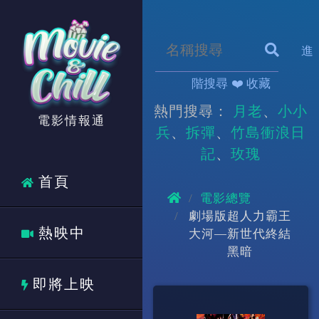
進
階搜尋
❤️ 收藏
熱門搜尋：
月老
小小
電影情報通
兵
拆彈
竹島衝浪日
記
玫瑰
首頁
電影總覽
劇場版超人力霸王
熱映中
大河—新世代終結
黑暗
即將上映