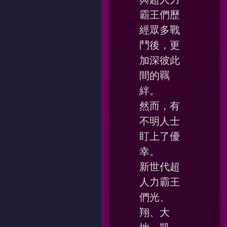
霸王們歷
經眾多戰
鬥後，更
加深彼此
間的羈
絆。
然而，有
不明人士
盯上了優
幸。
新世代超
人力霸王
們光、
翔、大