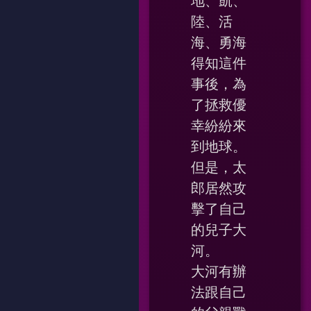
地、凱、
陸、活
海、勇海
得知這件
事後，為
了拯救優
幸紛紛來
到地球。
但是，太
郎居然攻
擊了自己
的兒子大
河。
大河有辦
法跟自己