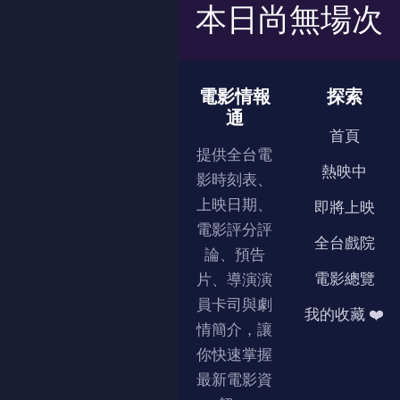
本日尚無場次
電影情報
探索
通
首頁
提供全台電
熱映中
影時刻表、
上映日期、
即將上映
電影評分評
全台戲院
論、預告
電影總覽
片、導演演
員卡司與劇
我的收藏 ❤️
情簡介，讓
你快速掌握
最新電影資