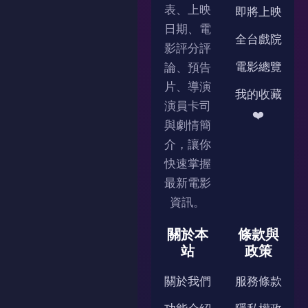
表、上映
即將上映
日期、電
全台戲院
影評分評
電影總覽
論、預告
片、導演
我的收藏
演員卡司
❤️
與劇情簡
介，讓你
快速掌握
最新電影
資訊。
關於本
條款與
站
政策
關於我們
服務條款