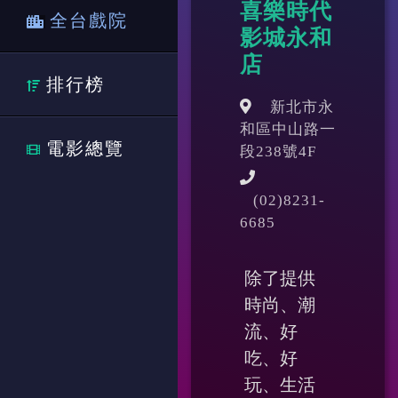
喜樂時代
全台戲院
影城永和
店
排行榜
新北市永
和區中山路一
電影總覽
段238號4F
(02)8231-
6685
除了提供
時尚、潮
流、好
吃、好
玩、生活