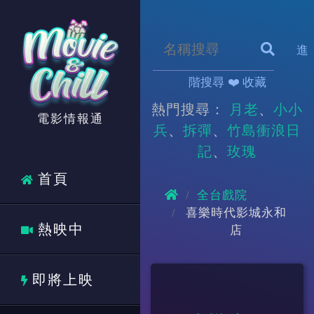
進
階搜尋
❤️ 收藏
熱門搜尋：
月老
小小
電影情報通
兵
拆彈
竹島衝浪日
記
玫瑰
首頁
全台戲院
喜樂時代影城永和
熱映中
店
即將上映