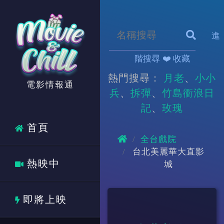
進
階搜尋
❤️ 收藏
熱門搜尋：
月老
小小
電影情報通
兵
拆彈
竹島衝浪日
記
玫瑰
首頁
全台戲院
台北美麗華大直影
熱映中
城
即將上映