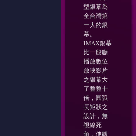
型銀幕為
全台灣第
一大的銀
幕。
IMAX銀幕
比一般廳
播放數位
放映影片
之銀幕大
了整整十
倍，圓弧
長矩狀之
設計，無
視線死
角，使觀