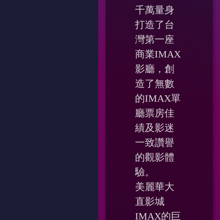
千萬量身
打造了台
灣第一座
商業IMAX
影廳，創
造了無數
的IMAX單
廳票房佳
績及影迷
一致讚譽
的觀影體
驗。
美麗華大
直影城
IMAX的巨