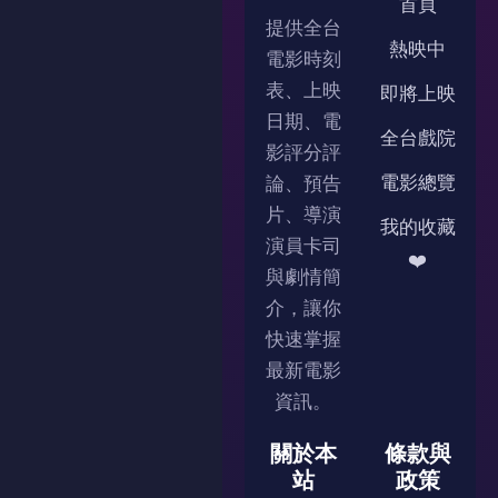
首頁
提供全台
熱映中
電影時刻
表、上映
即將上映
日期、電
全台戲院
影評分評
電影總覽
論、預告
片、導演
我的收藏
演員卡司
❤️
與劇情簡
介，讓你
快速掌握
最新電影
資訊。
關於本
條款與
站
政策