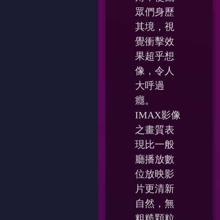
眾們身歷
其境，視
覺衝擊效
果超乎想
像，令人
大呼過
癮。
IMAX影像
之畫質表
現比一般
廳播放數
位放映影
片更清新
自然，無
粗糙顆粒