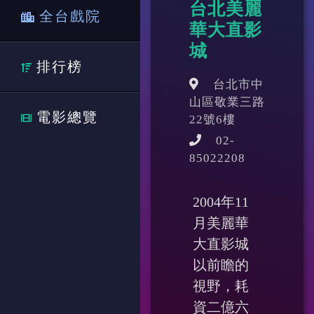
台北美麗
全台戲院
華大直影
城
排行榜
台北市中
山區敬業三路
電影總覽
22號6樓
02-
85022208
2004年11
月美麗華
大直影城
以前瞻的
視野，耗
資二億六