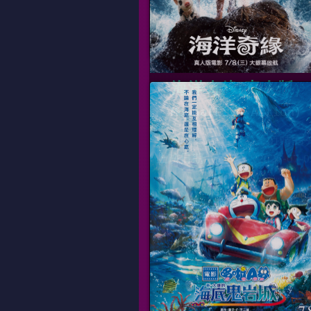
海洋奇緣(真人版)
Moana(Live Action)
片長
01時55
上映日期
2026-07-0
數位、國
15:20