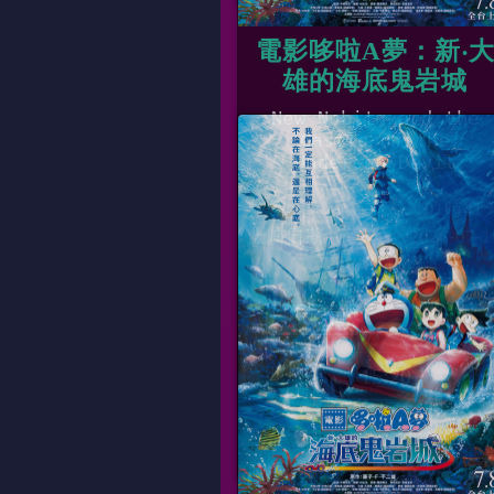
電影哆啦A夢：新‧
雄的海底鬼岩城
New Nobita and the
Castle of the
Undersea Devil
片長
01時41
上映日期
2026-07-1
數位、日
11:00
15:20