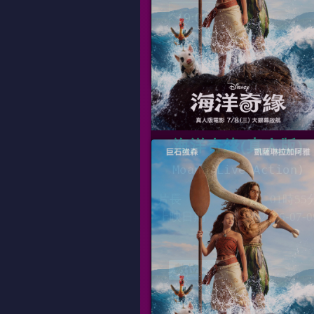
19:00
海洋奇緣(真人版)
Moana(Live Action)
片長
01時55
上映日期
2026-07-0
數位、英
13:00
22:10