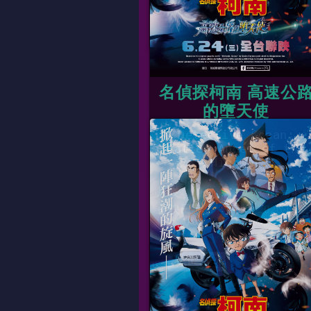
名偵探柯南 高速公
的墮天使
Detective Conan:
Fallen Angel of the
Highway
片長
01時49
上映日期
2026-06-2
數位、國
11:30