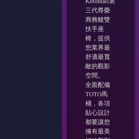
Kotobuki第
三代尊榮
商務艙雙
扶手座
椅，提供
您業界最
舒適最寬
敞的觀影
空間。
全面配備
TOTO馬
桶，各項
貼心設計
都要讓您
擁有最美