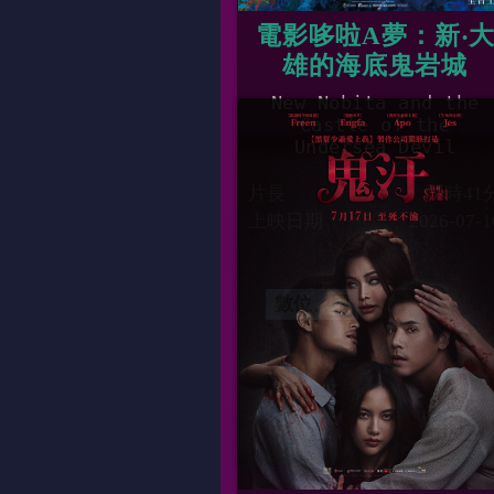
電影哆啦A夢：新‧
雄的海底鬼岩城
New Nobita and the
Castle of the
Undersea Devil
片長
01時41
上映日期
2026-07-1
數位、國
13:10