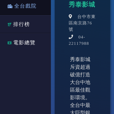
秀泰影城
全台戲院
台中市東
區南京路76
排行榜
號
04-
電影總覽
22117988
秀泰影城
斥資超過
破億打造
大台中地
區最佳觀
影環境。
全台中最
大巨型銀