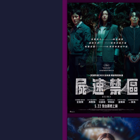
鬼汙
The Stain
片長
01時39
上映日期
2026-07-1
數位、泰
22:30
屍速禁區
Colony