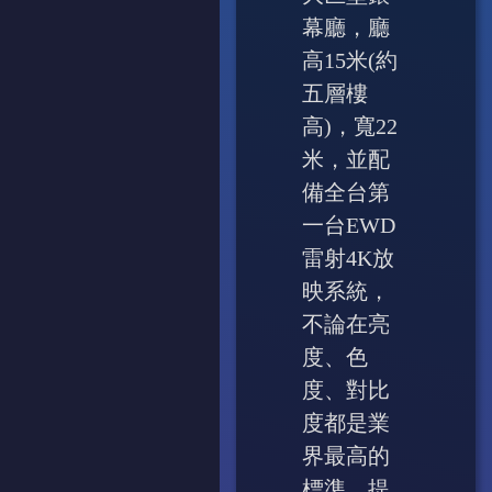
幕廳，廳
高15米(約
五層樓
高)，寬22
米，並配
備全台第
一台EWD
雷射4K放
映系統，
不論在亮
度、色
度、對比
度都是業
界最高的
標準，提