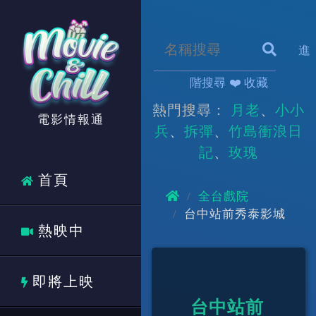
進
階搜尋
❤️ 收藏
熱門搜尋：
月老
小小
電影情報通
兵
拆彈
竹島衝浪日
記
玫瑰
首頁
全台戲院
台中站前秀泰影城
熱映中
即將上映
台中站前