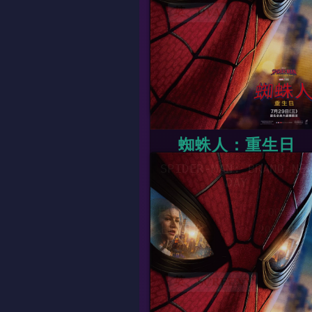
英、DVA
09:20
12:20
蜘蛛人：重生日
SPIDER-MAN: BRAND NE
DAY
片長
00時00
上映日期
2026-07-2
英、SCREENX