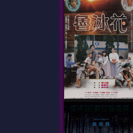
Evil Dead Burn
片長
01時50
上映日期
2026-07-0
數位、英
16:30
21:20
魯冰花(數位修復版)
The Dull Ice Flower
片長
01時40