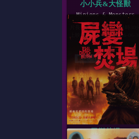
小小兵&大怪獸
Minions & Monsters
片長
01時30
上映日期
2026-06-3
數位、英
22:10
屍變焚場