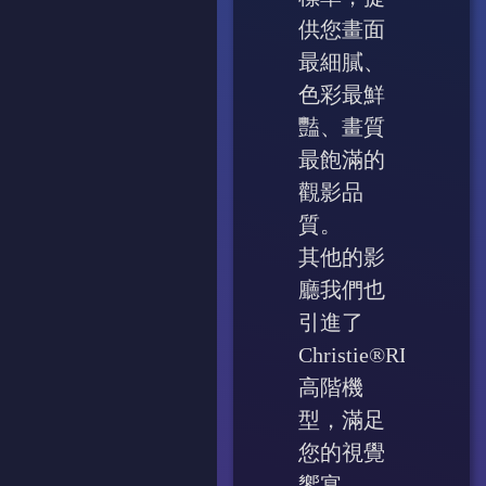
供您畫面
最細膩、
色彩最鮮
豔、畫質
最飽滿的
觀影品
質。
其他的影
廳我們也
引進了
Christie®RDLP
高階機
型，滿足
您的視覺
饗宴。