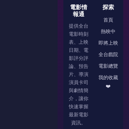
電影情
探索
報通
首頁
提供全台
熱映中
電影時刻
表、上映
即將上映
日期、電
全台戲院
影評分評
電影總覽
論、預告
片、導演
我的收藏
演員卡司
❤️
與劇情簡
介，讓你
快速掌握
最新電影
資訊。