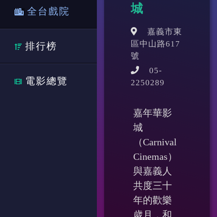
城
全台戲院
嘉義市東
區中山路617
排行榜
號
05-
電影總覽
2250289
嘉年華影
城
（Carnival
Cinemas），
與嘉義人
共度三十
年的歡樂
歲月，和