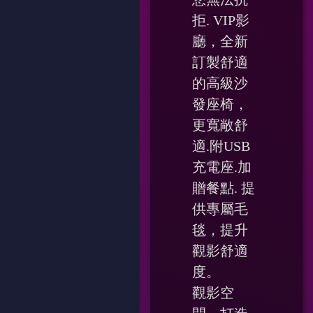
拒. VIP影
廳，全新
訂製舒適
的高級沙
發座椅，
更寬敞舒
適.附USB
充電座.加
贈餐點. 提
供專屬毛
毯，提升
觀影舒適
度。
觀影空