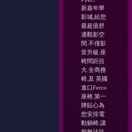
新嘉年華
影城,給您
最超值舒
適觀影空
間.不僅影
音升級.座
椅間距拉
大.全商務
椅.及 英國
進口Ferco
座椅.第一
牌貼心為
您安排電
動躺椅.讓
您無法抗