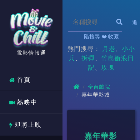
進
階搜尋
❤️ 收藏
熱門搜尋：
月老
小小
電影情報通
兵
拆彈
竹島衝浪日
記
玫瑰
首頁
全台戲院
嘉年華影城
熱映中
即將上映
嘉年華影