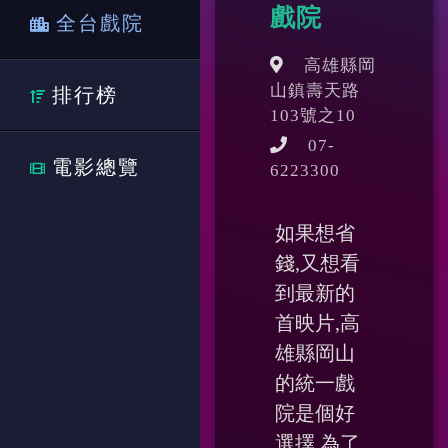
戲院
全台戲院
高雄縣岡
山鎮壽天路
排行榜
103號之10
07-
電影總覽
6223300
如果想省
錢,又想看
到最新的
首映片,高
雄縣岡山
的統一戲
院是個好
選擇,為了