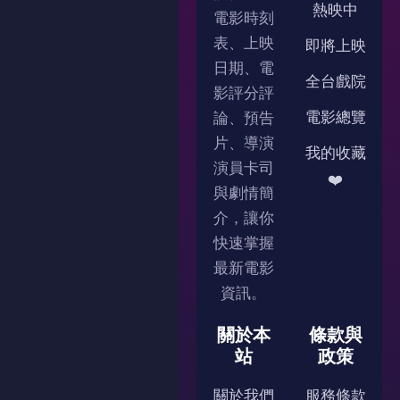
熱映中
電影時刻
表、上映
即將上映
日期、電
全台戲院
影評分評
電影總覽
論、預告
片、導演
我的收藏
演員卡司
❤️
與劇情簡
介，讓你
快速掌握
最新電影
資訊。
關於本
條款與
站
政策
關於我們
服務條款