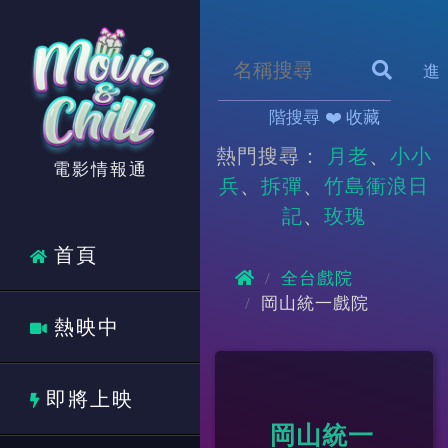
進
階搜尋
❤️ 收藏
熱門搜尋：
月老
小小
電影情報通
兵
拆彈
竹島衝浪日
記
玫瑰
首頁
全台戲院
岡山統一戲院
熱映中
即將上映
岡山統一