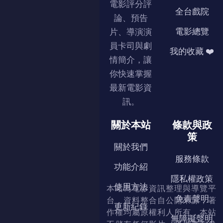
電影評分評
全台戲院
論、預告
電影總覽
片、導演演
員卡司與劇
我的收藏 ❤️
情簡介，讓
你快速掌握
最新電影資
訊。
關於本站
條款與政
策
關於我們
服務條款
功能介紹
隱私權政策
使用方法
本站為電影資訊整理與導覽平
免責聲明
台，資料整合自公開來源，著
更新紀錄
作權均屬原權利人所有，本站
無障礙聲明