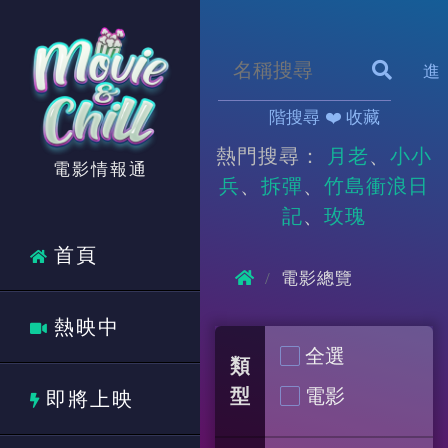
進
階搜尋
❤️ 收藏
熱門搜尋：
月老
小小
電影情報通
兵
拆彈
竹島衝浪日
記
玫瑰
首頁
電影總覽
熱映中
全選
類
型
電影
即將上映