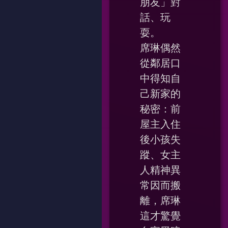
朋友」對
話、玩
耍。
席琳偶然
從鄰居口
中得知自
己新家的
秘密：前
屋主入住
後小孩失
蹤、女主
人精神異
常因而搬
離，席琳
這才驚覺