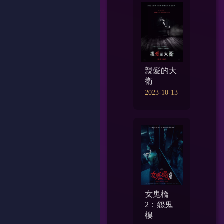
親愛的大
衛
2023-10-13
女鬼橋
2：怨鬼
樓