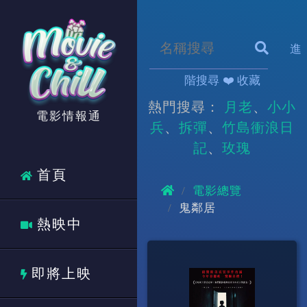
進
階搜尋
❤️ 收藏
熱門搜尋：
月老
小小
電影情報通
兵
拆彈
竹島衝浪日
記
玫瑰
首頁
電影總覽
鬼鄰居
熱映中
即將上映