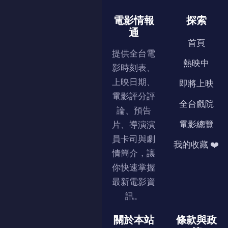
電影情報
探索
通
首頁
提供全台電
熱映中
影時刻表、
上映日期、
即將上映
電影評分評
全台戲院
論、預告
電影總覽
片、導演演
員卡司與劇
我的收藏 ❤️
情簡介，讓
你快速掌握
最新電影資
訊。
關於本站
條款與政