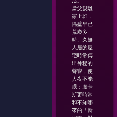
活。
當父親離
家上班，
隔壁早已
荒廢多
時、久無
人居的屋
宅時常傳
出神秘的
聲響，使
人夜不能
眠；盧卡
斯更時常
和不知哪
來的「新