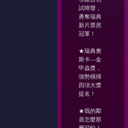
試啼聲，
勇奪瑞典
新片票房
冠軍！
★瑞典奧
斯卡—金
甲蟲獎，
強勢橫掃
四項大獎
提名！
★我的鄰
居怎麼那