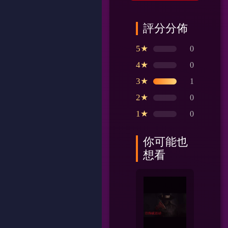
評分分佈
5★
0
4★
0
3★
1
2★
0
1★
0
你可能也
想看