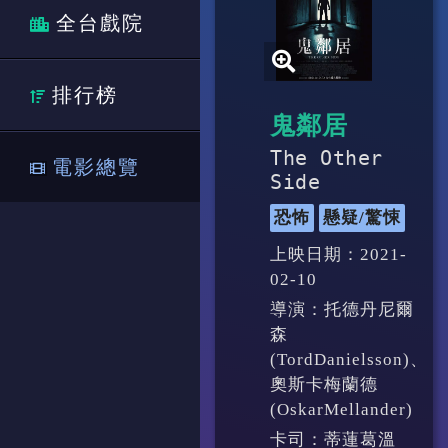
全台戲院
排行榜
鬼鄰居
The Other
電影總覽
Side
恐怖
懸疑/驚悚
上映日期：2021-
02-10
導演：托德丹尼爾
森
(TordDanielsson)、
奧斯卡梅蘭德
(OskarMellander)
卡司：蒂蓮葛溫