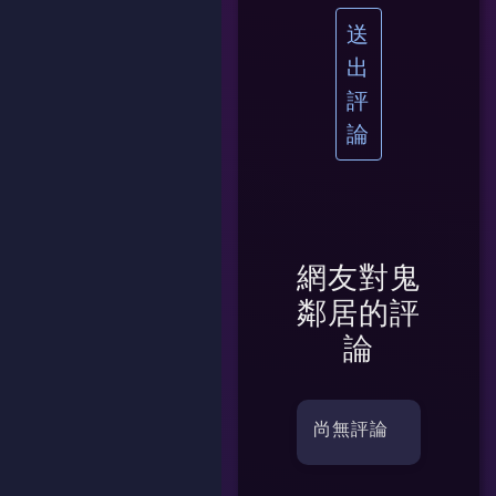
送
出
評
論
網友對
鬼
鄰居
的評
論
尚無評論