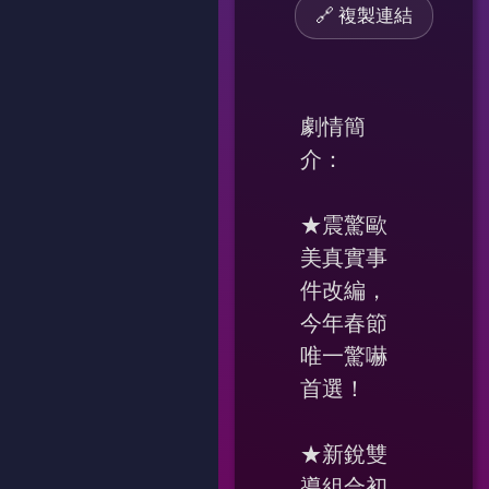
🔗 複製連結
劇情簡
介：
★震驚歐
美真實事
件改編，
今年春節
唯一驚嚇
首選！
★新銳雙
導組合初