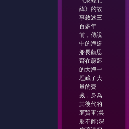
《東經北
緯》的故
事敘述三
百多年
前，傳說
中的海盜
船長顏思
齊在蔚藍
的大海中
埋藏了大
量的寶
藏，身為
其後代的
顏賢軍(吳
朋奉飾)深