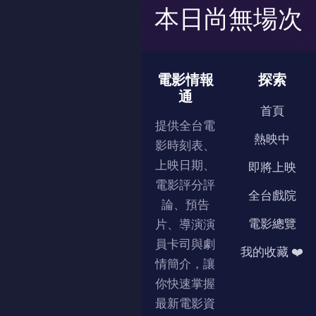
本日尚無場次
電影情報
探索
通
首頁
提供全台電
熱映中
影時刻表、
上映日期、
即將上映
電影評分評
全台戲院
論、預告
電影總覽
片、導演演
員卡司與劇
我的收藏 ❤️
情簡介，讓
你快速掌握
最新電影資