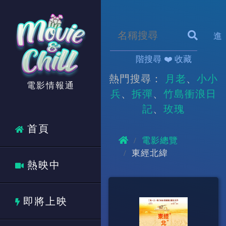
進
階搜尋
❤️ 收藏
熱門搜尋：
月老
小小
電影情報通
兵
拆彈
竹島衝浪日
記
玫瑰
首頁
電影總覽
東經北緯
熱映中
即將上映