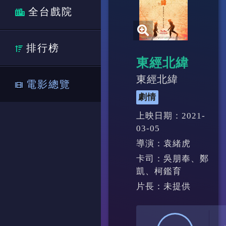
全台戲院
排行榜
東經北緯
東經北緯
電影總覽
劇情
上映日期：2021-
03-05
導演：袁緒虎
卡司：吳朋奉、鄭
凱、柯鑑育
片長：未提供