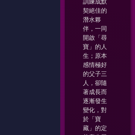
訓練成默
契絕佳的
潛水夥
伴，一同
開啟「尋
寶」的人
生；原本
感情極好
的父子三
人，卻隨
著成長而
逐漸發生
變化，對
於「寶
藏」的定