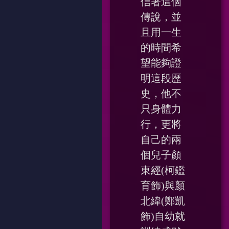
信著這個
傳說，並
且用一生
的時間希
望能夠證
明這段歷
史，他不
只身體力
行，更將
自己的兩
個兒子顏
東經(柯鑑
育飾)與顏
北緯(鄭凱
飾)自幼就