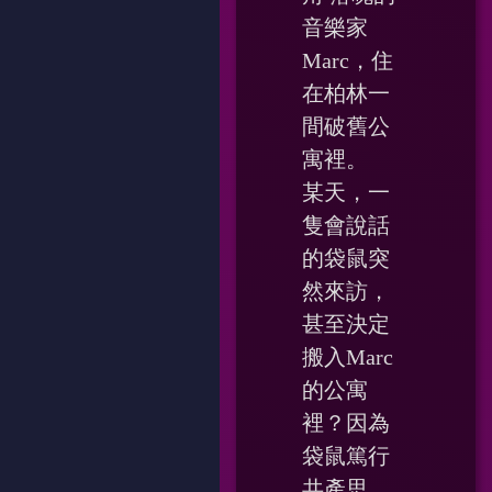
音樂家
Marc，住
在柏林一
間破舊公
寓裡。
某天，一
隻會說話
的袋鼠突
然來訪，
甚至決定
搬入Marc
的公寓
裡？因為
袋鼠篤行
共產思