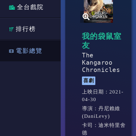
全台戲院
排行榜
我的袋鼠室
友
電影總覽
The
Kangaroo
Chronicles
喜劇
上映日期：2021-
04-30
導演：丹尼賴維
(DaniLevy)
卡司：迪米特里舍
德