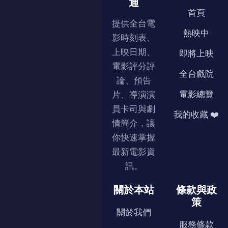
通
首頁
提供全台電
熱映中
影時刻表、
上映日期、
即將上映
電影評分評
全台戲院
論、預告
電影總覽
片、導演演
員卡司與劇
我的收藏 ❤️
情簡介，讓
你快速掌握
最新電影資
訊。
關於本站
條款與政
策
關於我們
服務條款