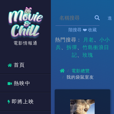
進
階搜尋
❤️ 收藏
熱門搜尋：
月老
小小
電影情報通
兵
拆彈
竹島衝浪日
記
玫瑰
首頁
電影總覽
我的袋鼠室友
熱映中
即將上映