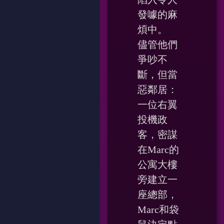
發噱的麻
煩中。
儘管他們
爭吵不
斷，但當
惡鄰居：
一位右翼
投機政
客，密謀
在Marc的
公寓大樓
旁建立一
座總部，
Marc和袋