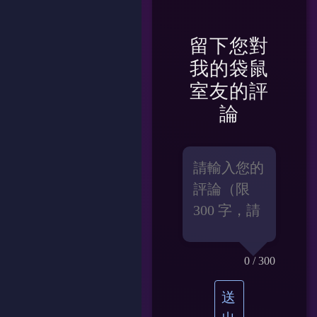
留下您對
我的袋鼠
室友
的評
論
0
/ 300
送