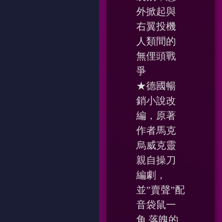
外掀起與
右翼投機
人類間的
無俚頭戰
爭
★德國暢
銷小說改
編，原著
作者馬克
烏威克靈
親自操刀
編劇，
並”賣聲”配
音袋鼠一
角 落魄的