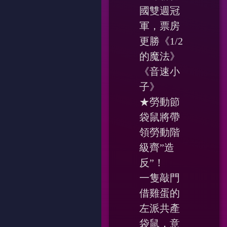
國雙週冠
軍，票房
更勝《1/2
的魔法》
《音速小
子》
★勞動節
袋鼠將帶
領勞動階
級齊”造
反”！
一隻敲門
借雞蛋的
左派共產
袋鼠，意