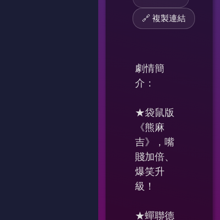
🔗 複製連結
劇情簡
介：
★袋鼠版
《熊麻
吉》，嘴
賤加倍、
爆笑升
級！
★蟬聯德