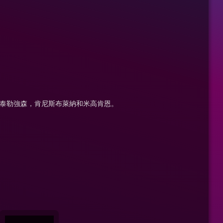
倫泰勒強森，肯尼斯布萊納和米高肯恩。