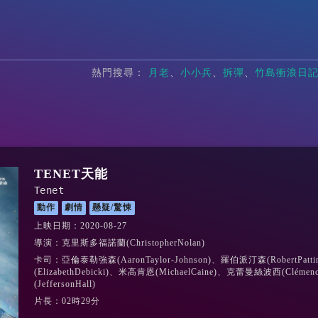
熱門搜尋：
月老
小小兵
拆彈
竹島衝浪日
TENET天能
Tenet
動作
劇情
懸疑/驚悚
上映日期：2020-08-27
導演：克里斯多福諾蘭(ChristopherNolan)
卡司：亞倫泰勒強森(AaronTaylor-Johnson)、羅伯派汀森(RobertPat
(ElizabethDebicki)、米高肯恩(MichaelCaine)、克蕾曼絲波西(Clém
(JeffersonHall)
片長：02時29分