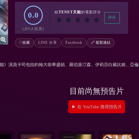
給
TENET天能
的電影評分
0.0
評分
(共0人投票)
♡
收藏
LINE 分享
Facebook
🔗 複製連結
T天能》演員卡司包括約翰大衛華盛頓、羅伯派汀森、伊莉莎白戴比姬、亞
目前尚無預告片
▶ 在 YouTube 搜尋預告片