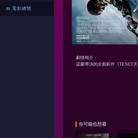
電影總覽
劇情簡介：
諾蘭導演的全新鉅作《TENE
你可能也想看