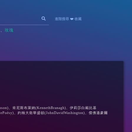
進階搜尋
❤️ 收藏
記
玫瑰
tinson)、肯尼斯布萊納(KennethBranagh)、伊莉莎白戴比基
encePoésy)、約翰大衛華盛頓(JohnDavidWashington)、傑佛遜豪爾